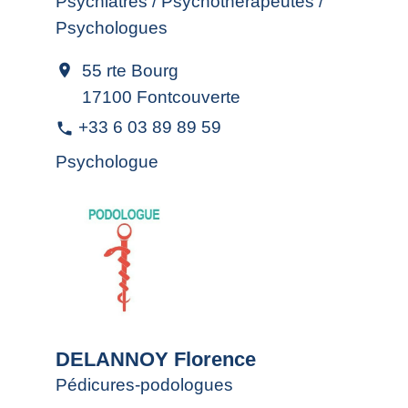
Psychiatres / Psychothérapeutes /
Psychologues
55 rte Bourg
location_on
17100 Fontcouverte
+33 6 03 89 89 59
phone
Psychologue
DELANNOY Florence
Pédicures-podologues