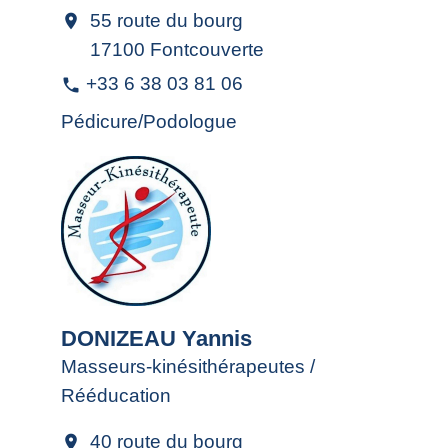
55 route du bourg
location_on
17100 Fontcouverte
+33 6 38 03 81 06
phone
Pédicure/Podologue
DONIZEAU Yannis
Masseurs-kinésithérapeutes /
Rééducation
40 route du bourg
location_on