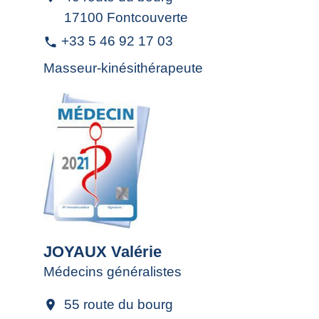
17100 Fontcouverte
+33 5 46 92 17 03
phone
Masseur-kinésithérapeute
JOYAUX Valérie
Médecins généralistes
55 route du bourg
location_on