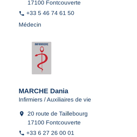
17100 Fontcouverte
+33 5 46 74 61 50
phone
Médecin
MARCHE Dania
Infirmiers / Auxiliaires de vie
20 route de Taillebourg
location_on
17100 Fontcouverte
+33 6 27 26 00 01
phone