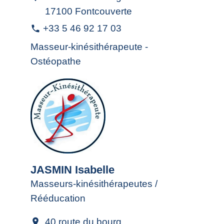
17100 Fontcouverte
+33 5 46 92 17 03
phone
Masseur-kinésithérapeute -
Ostéopathe
JASMIN Isabelle
Masseurs-kinésithérapeutes /
Rééducation
40 route du bourg
location_on