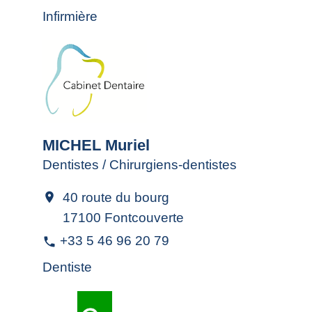
Infirmière
MICHEL Muriel
Dentistes / Chirurgiens-dentistes
40 route du bourg
location_on
17100 Fontcouverte
+33 5 46 96 20 79
phone
Dentiste