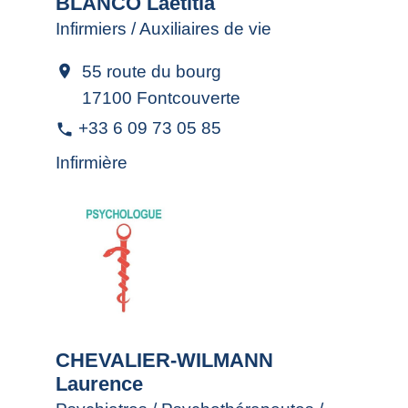
BLANCO Laétitia
Infirmiers / Auxiliaires de vie
55 route du bourg
location_on
17100 Fontcouverte
+33 6 09 73 05 85
phone
Infirmière
CHEVALIER-WILMANN
Laurence