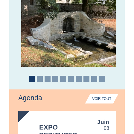
Agenda
VOIR TOUT
today
Juin
EXPO
03