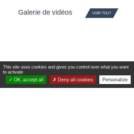
Galerie de vidéos
VOIR TOUT
This site uses cookies and gives you control over what you want
YouTube is disabled.
Allow
to activate
OK, accept all
Deny all cookies
Personalize
Le bulletin municipal de
Fontcouverte
VOIR TOUT