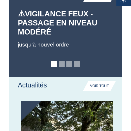
⚠️ VIGILANCE FEUX -
Retr
PASSAGE EN NIVEAU
rand
MODÉRÉ
Font
jusqu'à nouvel ordre
Deux r
ou par
Actualités
VOIR TOUT