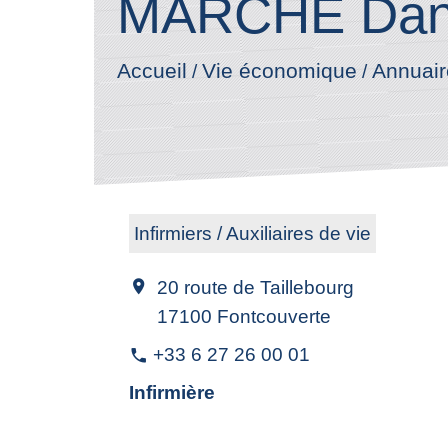
MARCHE Dan
Annuair
Accueil
Vie économique
/
/
Infirmiers / Auxiliaires de vie
20 route de Taillebourg
location_on
17100 Fontcouverte
+33 6 27 26 00 01
phone
Infirmière