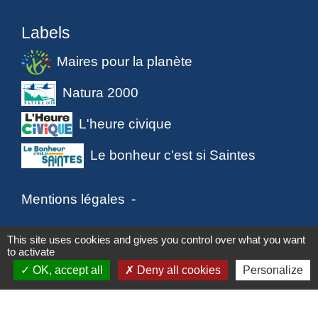
Labels
Maires pour la planète
Natura 2000
L'heure civique
Le bonheur c'est si Saintes
Mentions légales
-
Politique de confidentialité
-
Accessibilité
-
This site uses cookies and gives you control over what you want
to activate
Plan du site
-
Gestion des cookies
OK, accept all
Deny all cookies
Personalize
Site créé en partenariat avec Réseau des Communes