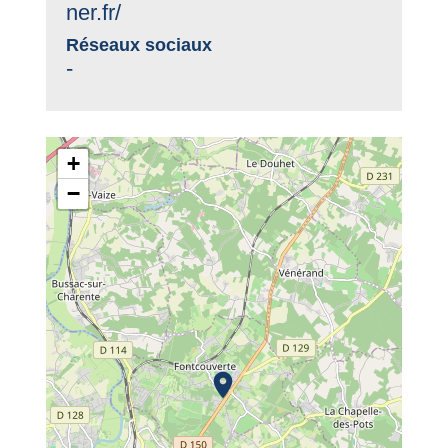
ner.fr/
Réseaux sociaux
-
+
−
location_on