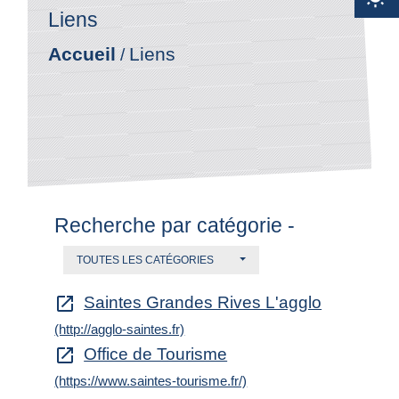
Liens
Accueil
Liens
/
Recherche par catégorie -
TOUTES LES CATÉGORIES
Saintes Grandes Rives L'agglo
open_in_new
(http://agglo-saintes.fr)
Office de Tourisme
open_in_new
(https://www.saintes-tourisme.fr/)