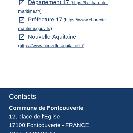
Département 17
open_in_new
(https://la.charente-
maritime.fr/)
Préfecture 17
open_in_new
(https://www.charente-
maritime.gouv.fr/)
Nouvelle-Aquitaine
open_in_new
(https://www.nouvelle-aquitaine.fr/)
Contacts
Commune de Fontcouverte
12, place de l'Eglise
17100 Fontcouverte - FRANCE