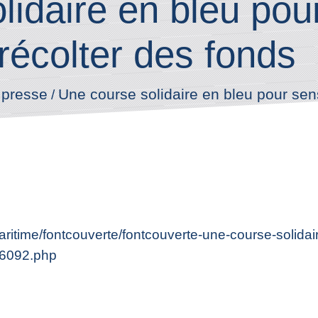
idaire en bleu pour
 récolter des fonds
 presse
Une course solidaire en bleu pour sensi
/
ritime/fontcouverte/fontcouverte-une-course-solidaire
56092.php