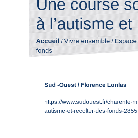
Une course sol
à l’autisme et
Accueil
Vivre ensemble
Espace
/
/
fonds
Sud -Ouest / Florence Lonlas
https://www.sudouest.fr/charente-ma
autisme-et-recolter-des-fonds-285