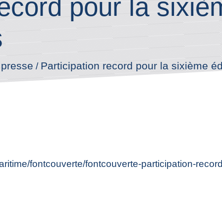
record pour la sixiè
s
 presse
Participation record pour la sixième éd
/
itime/fontcouverte/fontcouverte-participation-record-