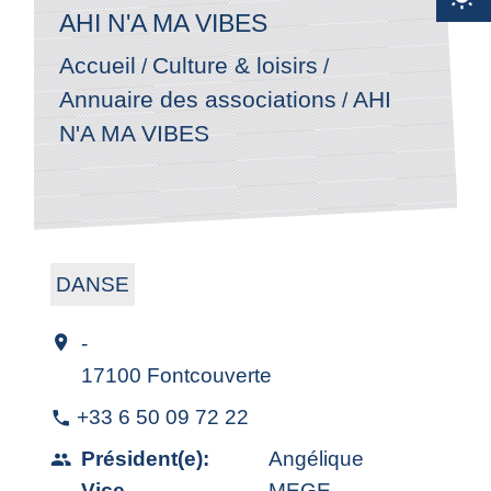
AHI N'A MA VIBES
Accueil
Culture & loisirs
/
/
Annuaire des associations
AHI
/
N'A MA VIBES
DANSE
-
location_on
17100 Fontcouverte
+33 6 50 09 72 22
phone
Président(e):
Angélique
people
Vice-
MEGE