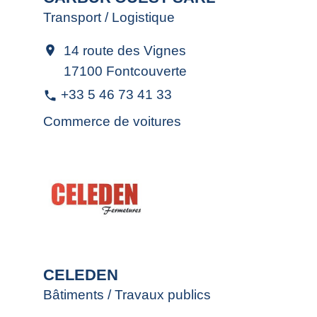
Transport / Logistique
14 route des Vignes
location_on
17100 Fontcouverte
+33 5 46 73 41 33
phone
Commerce de voitures
CELEDEN
Bâtiments / Travaux publics