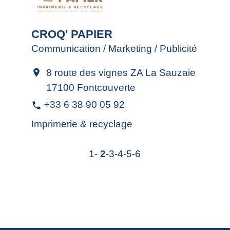
CROQ' PAPIER
Communication / Marketing / Publicité
8 route des vignes ZA La Sauzaie
location_on
17100 Fontcouverte
+33 6 38 90 05 92
phone
Imprimerie & recyclage
1
-
2
-3
-4
-5
-6