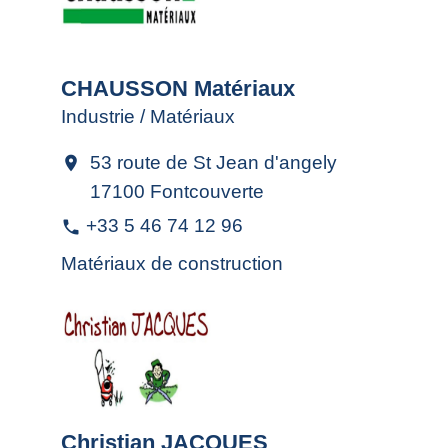
CHAUSSON Matériaux
Industrie / Matériaux
53 route de St Jean d'angely
location_on
17100 Fontcouverte
+33 5 46 74 12 96
phone
Matériaux de construction
Christian JACQUES