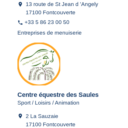
13 route de St Jean d 'Angely
location_on
17100 Fontcouverte
+33 5 86 23 00 50
phone
Entreprises de menuiserie
Centre équestre des Saules
Sport / Loisirs / Animation
2 La Sauzaie
location_on
17100 Fontcouverte