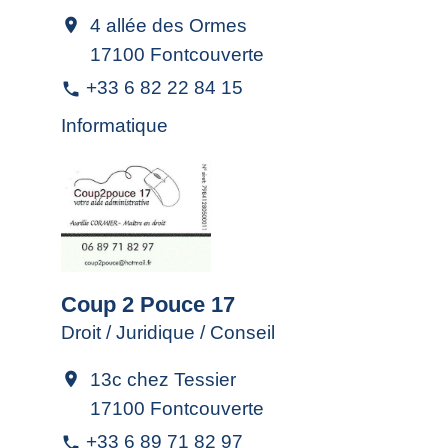
4 allée des Ormes
location_on
17100 Fontcouverte
+33 6 82 22 84 15
phone
Informatique
Coup 2 Pouce 17
Droit / Juridique / Conseil
13c chez Tessier
location_on
17100 Fontcouverte
+33 6 89 71 82 97
phone