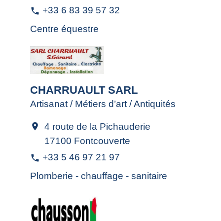
+33 6 83 39 57 32
phone
Centre équestre
CHARRUAULT SARL
Artisanat / Métiers d’art / Antiquités
4 route de la Pichauderie
location_on
17100 Fontcouverte
+33 5 46 97 21 97
phone
Plomberie - chauffage - sanitaire