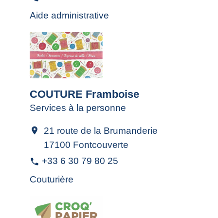
Aide administrative
COUTURE Framboise
Services à la personne
21 route de la Brumanderie
location_on
17100 Fontcouverte
+33 6 30 79 80 25
phone
Couturière