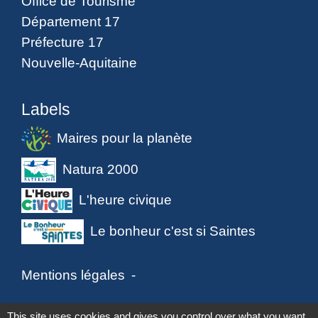
Office de Tourisme
Département 17
Préfecture 17
Nouvelle-Aquitaine
Labels
Maires pour la planète
Natura 2000
L'heure civique
Le bonheur c'est si Saintes
Mentions légales
-
Politique de confidentialité
-
Accessibilité
-
This site uses cookies and gives you control over what you want